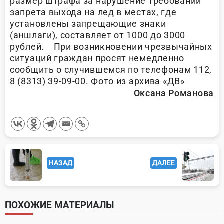
размер штрафа за нарушение требований
запрета выхода на лед в местах, где
установлены запрещающие знаки
(аншлаги), составляет от 1000 до 3000
рублей. При возникновении чрезвычайных
ситуаций граждан просят немедленно
сообщить о случившемся по телефонам 112,
8 (8313) 39-09-00. Фото из архива «ДВ»
Оксана Романова
<span
НАЗАД
ДАЛЕЕ
class="nav-
subtitle
screen-
ПОХОЖИЕ МАТЕРИАЛЫ
reader-