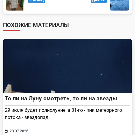
class="nav-
subtitle
screen-
ПОХОЖИЕ МАТЕРИАЛЫ
reader-
text">Page</span>
То ли на Луну смотреть, то ли на звезды
29 июля будет полнолуние, а 31-го - пик метеорного
потока - звездопад.
28.07.2026