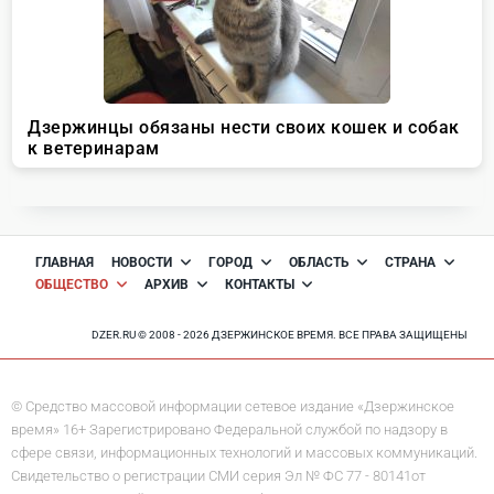
ГЛАВНАЯ
НОВОСТИ
ГОРОД
ОБЛАСТЬ
СТРАНА
ОБЩЕСТВО
АРХИВ
КОНТАКТЫ
DZER.RU © 2008 - 2026 ДЗЕРЖИНСКОЕ ВРЕМЯ. ВСЕ ПРАВА ЗАЩИЩЕНЫ
© Средство массовой информации сетевое издание «Дзержинское
время» 16+ Зарегистрировано Федеральной службой по надзору в
сфере связи, информационных технологий и массовых коммуникаций.
Свидетельство о регистрации СМИ серия Эл № ФС 77 - 80141от