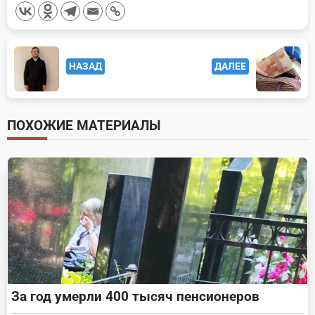
<span
НАЗАД
ДАЛЕЕ
class="nav-
subtitle
screen-
ПОХОЖИЕ МАТЕРИАЛЫ
reader-
text">Page</span>
За год умерли 400 тысяч пенсионеров