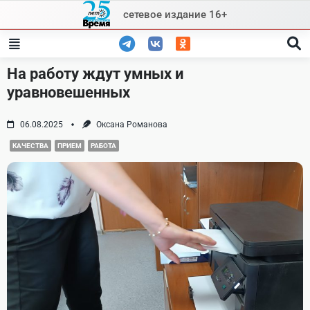
Skip
сетевое издание 16+
to
content
На работу ждут умных и
уравновешенных
06.08.2025
Оксана Романова
КАЧЕСТВА
ПРИЕМ
РАБОТА