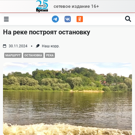
Skip
сетевое издание 16+
to
content
На реке построят остановку
30.11.2024
Наш корр.
МАРШРУТ
ОСТАНОВКА
РЕКА