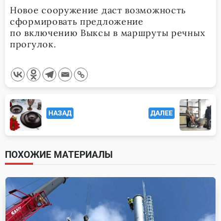
Новое сооружение даст возможность
сформировать предложение
по включению Выксы в маршруты речных
прогулок.
<span
НАЗАД
ДАЛЕЕ
class="nav-
subtitle
screen-
ПОХОЖИЕ МАТЕРИАЛЫ
reader-
text">Page</span>