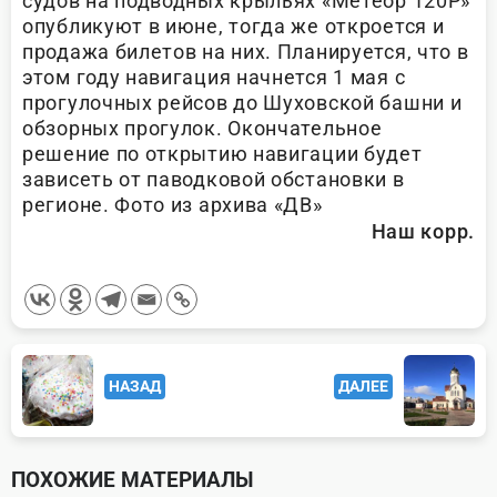
судов на подводных крыльях «Метеор 120Р»
опубликуют в июне, тогда же откроется и
продажа билетов на них. Планируется, что в
этом году навигация начнется 1 мая с
прогулочных рейсов до Шуховской башни и
обзорных прогулок. Окончательное
решение по открытию навигации будет
зависеть от паводковой обстановки в
регионе. Фото из архива «ДВ»
Наш корр.
<span
НАЗАД
ДАЛЕЕ
class="nav-
subtitle
screen-
ПОХОЖИЕ МАТЕРИАЛЫ