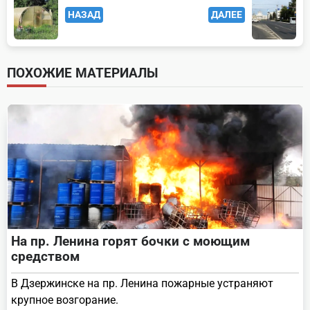
НАЗАД
ДАЛЕЕ
class="nav-
subtitle
screen-
ПОХОЖИЕ МАТЕРИАЛЫ
reader-
text">Page</span>
На пр. Ленина горят бочки с моющим
средством
В Дзержинске на пр. Ленина пожарные устраняют
крупное возгорание.