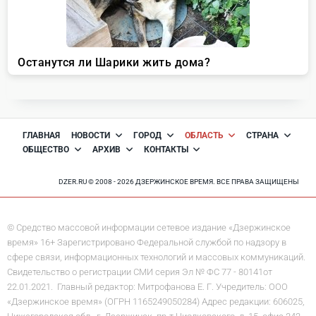
ГЛАВНАЯ
НОВОСТИ
ГОРОД
ОБЛАСТЬ
СТРАНА
ОБЩЕСТВО
АРХИВ
КОНТАКТЫ
DZER.RU © 2008 - 2026 ДЗЕРЖИНСКОЕ ВРЕМЯ. ВСЕ ПРАВА ЗАЩИЩЕНЫ
© Средство массовой информации сетевое издание «Дзержинское
время» 16+ Зарегистрировано Федеральной службой по надзору в
сфере связи, информационных технологий и массовых коммуникаций.
Свидетельство о регистрации СМИ серия Эл № ФС 77 - 80141от
22.01.2021. Главный редактор: Митрофанова Е. Г. Учредитель: ООО
«Дзержинское время» (ОГРН 1165249050284) Адрес редакции: 606025,