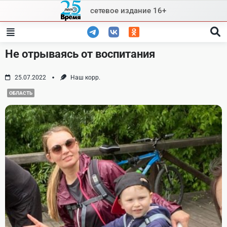
Skip
сетевое издание 16+
to
content
Не отрываясь от воспитания
25.07.2022
Наш корр.
ОБЛАСТЬ