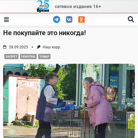
Skip
сетевое издание 16+
to
content
Не покупайте это никогда!
28.09.2025
Наш корр.
ЗАПРЕТ
ПОКУПКА
ТОВАР