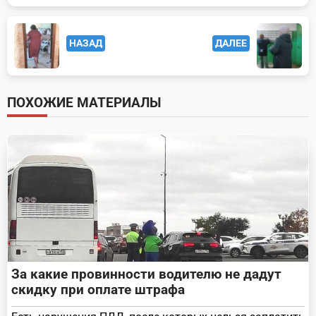
<span
НАЗАД
ДАЛЕЕ
class="nav-
subtitle
screen-
ПОХОЖИЕ МАТЕРИАЛЫ
reader-
text">Page</span>
За какие провинности водителю не дадут
скидку при оплате штрафа