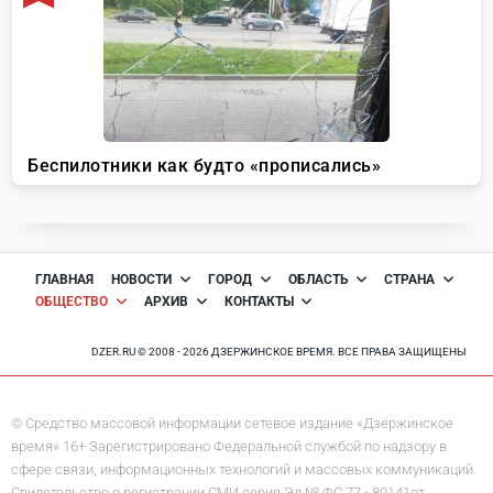
ГЛАВНАЯ
НОВОСТИ
ГОРОД
ОБЛАСТЬ
СТРАНА
ОБЩЕСТВО
АРХИВ
КОНТАКТЫ
DZER.RU © 2008 - 2026 ДЗЕРЖИНСКОЕ ВРЕМЯ. ВСЕ ПРАВА ЗАЩИЩЕНЫ
© Средство массовой информации сетевое издание «Дзержинское
время» 16+ Зарегистрировано Федеральной службой по надзору в
сфере связи, информационных технологий и массовых коммуникаций.
Свидетельство о регистрации СМИ серия Эл № ФС 77 - 80141от