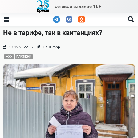
Skip
сетевое издание 16+
to
content
Не в тарифе, так в квитанциях?
13.12.2022
Наш корр.
ЖКХ
ПЛАТЕЖИ