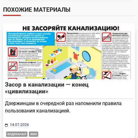
screen-
ПОХОЖИЕ МАТЕРИАЛЫ
reader-
text">Page</span>
Засор в канализации — конец
«цивилизации»
Дзержинцам в очередной раз напомнили правила
пользования канализацией.
14.07.2026
ВОДОКАНАЛ
ЖКХ