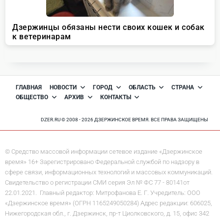
ГЛАВНАЯ
НОВОСТИ
ГОРОД
ОБЛАСТЬ
СТРАНА
ОБЩЕСТВО
АРХИВ
КОНТАКТЫ
DZER.RU © 2008 - 2026 ДЗЕРЖИНСКОЕ ВРЕМЯ. ВСЕ ПРАВА ЗАЩИЩЕНЫ
© Средство массовой информации сетевое издание «Дзержинское
время» 16+ Зарегистрировано Федеральной службой по надзору в
сфере связи, информационных технологий и массовых коммуникаций.
Свидетельство о регистрации СМИ серия Эл № ФС 77 - 80141от
22.01.2021. Главный редактор: Митрофанова Е. Г. Учредитель: ООО
«Дзержинское время» (ОГРН 1165249050284) Адрес редакции: 606025,
Нижегородская обл., г. Дзержинск, пр-т Циолковского, д. 15, офис 342