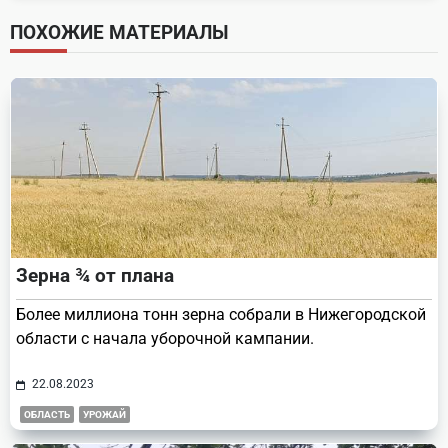
screen-
ПОХОЖИЕ МАТЕРИАЛЫ
reader-
text">Page</span>
Зерна ¾ от плана
Более миллиона тонн зерна собрали в Нижегородской
области с начала уборочной кампании.
22.08.2023
ОБЛАСТЬ
УРОЖАЙ