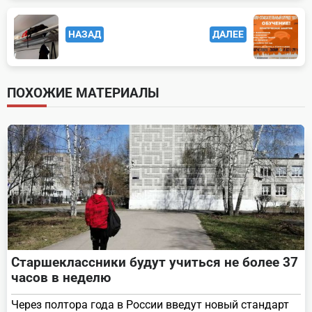
<span
НАЗАД
ДАЛЕЕ
class="nav-
subtitle
screen-
ПОХОЖИЕ МАТЕРИАЛЫ
reader-
text">Page</span>
Старшеклассники будут учиться не более 37
часов в неделю
Через полтора года в России введут новый стандарт