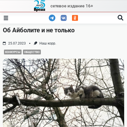
Skip
сетевое издание 16+
to
content
Об Айболите и не только
25.07.2023
Наш корр.
КОНКУРСЫ
ОБЩЕСТВО