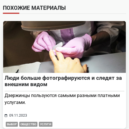
screen-
ПОХОЖИЕ МАТЕРИАЛЫ
reader-
text">Page</span>
Люди больше фотографируются и следят за
внешним видом
Дзержинцы пользуются самыми разными платными
услугами.
09.11.2023
ВЫБОР
ОБЩЕСТВО
УСЛУГИ