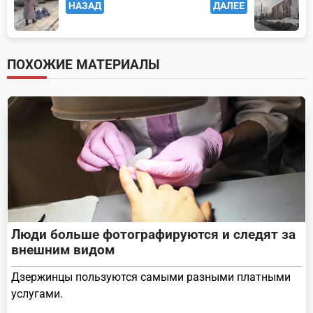
НАЗАД
ДАЛЕЕ
class="nav-
subtitle
screen-
ПОХОЖИЕ МАТЕРИАЛЫ
reader-
text">Page</span>
Люди больше фотографируются и следят за
внешним видом
Дзержинцы пользуются самыми разными платными
услугами.