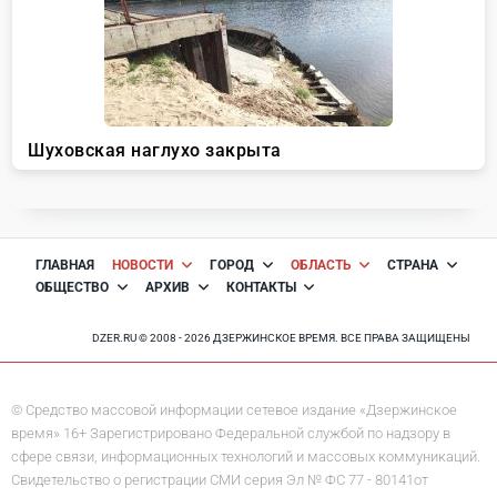
ГЛАВНАЯ
НОВОСТИ
ГОРОД
ОБЛАСТЬ
СТРАНА
ОБЩЕСТВО
АРХИВ
КОНТАКТЫ
DZER.RU © 2008 - 2026 ДЗЕРЖИНСКОЕ ВРЕМЯ. ВСЕ ПРАВА ЗАЩИЩЕНЫ
© Средство массовой информации сетевое издание «Дзержинское
время» 16+ Зарегистрировано Федеральной службой по надзору в
сфере связи, информационных технологий и массовых коммуникаций.
Свидетельство о регистрации СМИ серия Эл № ФС 77 - 80141от