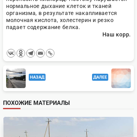
нормальное дыхание клеток и тканей
организма, в результате накапливается
молочная кислота, холестерин и резко
падает содержание белка.
Наш корр.
<span
НАЗАД
ДАЛЕЕ
class="nav-
subtitle
screen-
ПОХОЖИЕ МАТЕРИАЛЫ
reader-
text">Page</span>