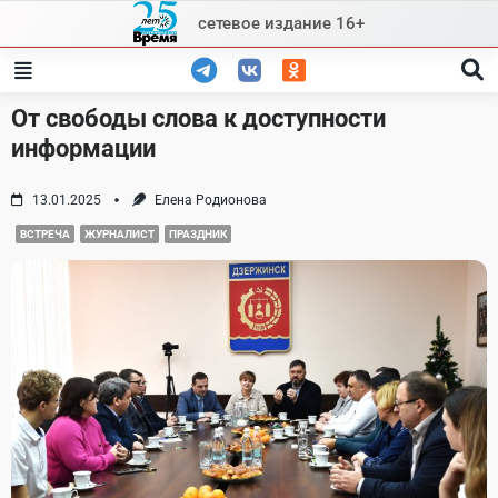
Skip
сетевое издание 16+
to
content
От свободы слова к доступности
информации
13.01.2025
Елена Родионова
ВСТРЕЧА
ЖУРНАЛИСТ
ПРАЗДНИК