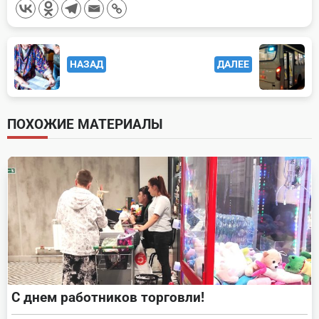
<span
НАЗАД
ДАЛЕЕ
class="nav-
subtitle
screen-
ПОХОЖИЕ МАТЕРИАЛЫ
reader-
text">Page</span>
С днем работников торговли!