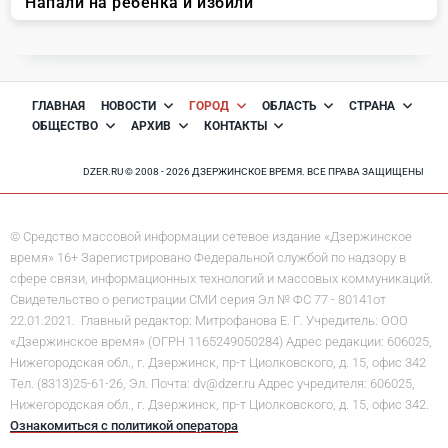
ГЛАВНАЯ
НОВОСТИ
ГОРОД
ОБЛАСТЬ
СТРАНА
ОБЩЕСТВО
АРХИВ
КОНТАКТЫ
DZER.RU © 2008 - 2026 ДЗЕРЖИНСКОЕ ВРЕМЯ. ВСЕ ПРАВА ЗАЩИЩЕНЫ
© Средство массовой информации сетевое издание «Дзержинское
время» 16+ Зарегистрировано Федеральной службой по надзору в
сфере связи, информационных технологий и массовых коммуникаций.
Свидетельство о регистрации СМИ серия Эл № ФС 77 - 80141от
22.01.2021. Главный редактор: Митрофанова Е. Г. Учредитель: ООО
«Дзержинское время» (ОГРН 1165249050284) Адрес редакции: 606025,
Нижегородская обл., г. Дзержинск, пр-т Циолковского, д. 15, офис 342
Тел. (8313)25-61-26, Эл. Почта: dv@dzer.ru Адрес учредителя: 606025,
Нижегородская обл., г. Дзержинск, пр-т Циолковского, д. 15, офис 342.
Ознакомиться с политикой оператора