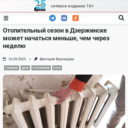
Skip
сетевое издание 16+
to
content
Отопительный сезон в Дзержинске
может начаться меньше, чем через
неделю
16.09.2025
Виктория Воронцова
ГЛАВНОЕ
ДАТА
ОТОПЛЕНИЕ
ПУСК