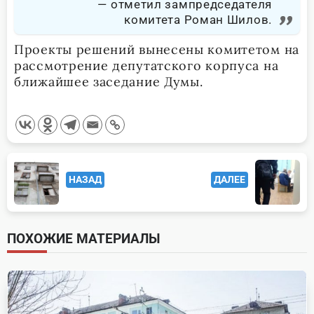
отметил зампредседателя
комитета Роман Шилов.
Проекты решений вынесены комитетом на
рассмотрение депутатского корпуса на
ближайшее заседание Думы.
<span
НАЗАД
ДАЛЕЕ
class="nav-
subtitle
screen-
ПОХОЖИЕ МАТЕРИАЛЫ
reader-
text">Page</span>