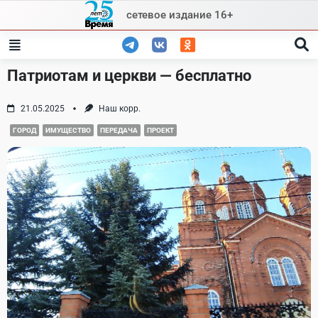
Skip
сетевое издание 16+
to
content
Патриотам и церкви — бесплатно
21.05.2025
Наш корр.
ГОРОД
ИМУЩЕСТВО
ПЕРЕДАЧА
ПРОЕКТ