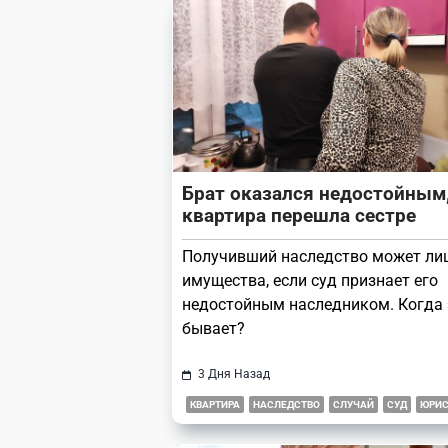
reader-
text">Page</span>
Брат оказался недостойным,
квартира перешла сестре
Получивший наследство может ли
имущества, если суд признает его
недостойным наследником. Когда 
бывает?
3 Дня Назад
КВАРТИРА
НАСЛЕДСТВО
СЛУЧАЙ
СУД
ЮРИС