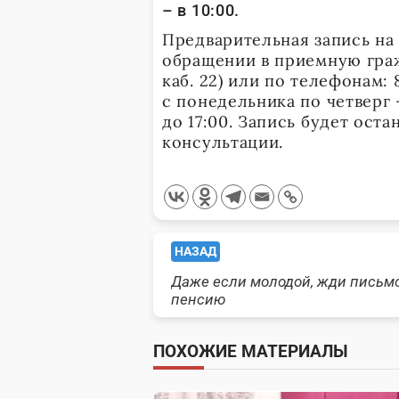
– в 10:00.
Предварительная запись на
обращении в приемную гражд
каб. 22) или по телефонам: 8
с понедельника по четверг —
до 17:00. Запись будет ост
консультации.
<span
НАЗАД
Даже если молодой, жди письм
class="nav-
пенсию
subtitle
ПОХОЖИЕ МАТЕРИАЛЫ
screen-