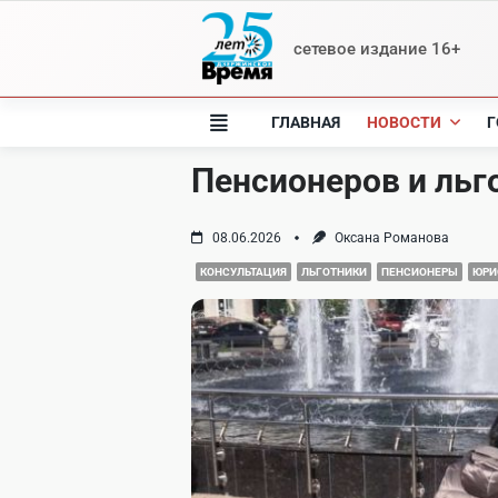
Skip
to
сетевое издание 16+
content
ГЛАВНАЯ
НОВОСТИ
Г
Пенсионеров и льг
08.06.2026
Оксана Романова
КОНСУЛЬТАЦИЯ
ЛЬГОТНИКИ
ПЕНСИОНЕРЫ
ЮРИ