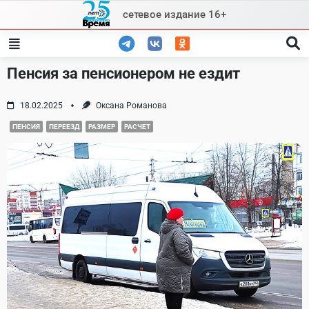
Skip
сетевое издание 16+
to
content
Пенсия за пенсионером не ездит
18.02.2025
Оксана Романова
ПЕНСИЯ
ПЕРЕЕЗД
РАЗМЕР
РАСЧЕТ