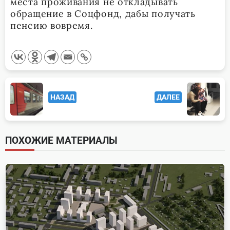
места проживания не откладывать
обращение в Соцфонд, дабы получать
пенсию вовремя.
<span
НАЗАД
ДАЛЕЕ
class="nav-
subtitle
screen-
ПОХОЖИЕ МАТЕРИАЛЫ
reader-
text">Page</span>