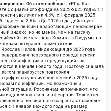
анировано. Об этом сообщает «РГ».
Как
те Социального фонда на 2023-2025 годы, с 1
пенсии увеличат на 4,6%, с 1 февраля 2025
25 года — на 3,6%. «До 2025 года действует
страховые пенсии неработающим пенсионерам
ный индекс, но не менее, чем на тысячу
оссийской газете» глава Комитета Госдумы по
и делам ветеранов, заместитель
Ярослав Нилов. Индексация до 2025 года
ле завершения переходного периода пенсии
ической инфляции за предыдущий год.
яются в начале нового года. Поэтому сначала
, затем планируется повторная
ка цифры по увеличению пенсий в 2025 году
гнозам по инфляции. Но возможны и
ьной ситуации. Россиянам напоминают, что
ии индексировались и в феврале. Только из-
повышению пенсионного возраста страховые
ся с 1 января каждого года на размер,