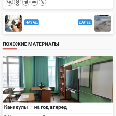
<span
НАЗАД
ДАЛЕЕ
class="nav-
subtitle
screen-
ПОХОЖИЕ МАТЕРИАЛЫ
reader-
text">Page</span>
Каникулы — на год вперед