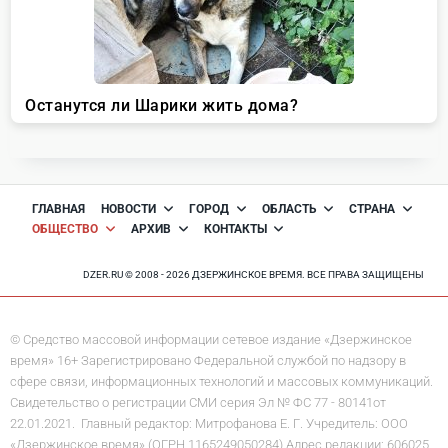
ГЛАВНАЯ
НОВОСТИ
ГОРОД
ОБЛАСТЬ
СТРАНА
ОБЩЕСТВО
АРХИВ
КОНТАКТЫ
DZER.RU © 2008 - 2026 ДЗЕРЖИНСКОЕ ВРЕМЯ. ВСЕ ПРАВА ЗАЩИЩЕНЫ
© Средство массовой информации сетевое издание «Дзержинское
время» 16+ Зарегистрировано Федеральной службой по надзору в
сфере связи, информационных технологий и массовых коммуникаций.
Свидетельство о регистрации СМИ серия Эл № ФС 77 - 80141от
22.01.2021. Главный редактор: Митрофанова Е. Г. Учредитель: ООО
«Дзержинское время» (ОГРН 1165249050284) Адрес редакции: 606025,