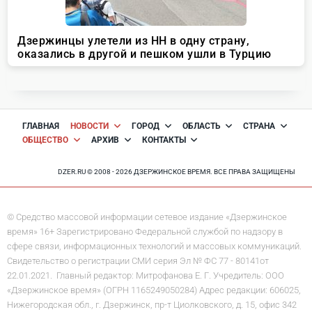
ГЛАВНАЯ
НОВОСТИ
ГОРОД
ОБЛАСТЬ
СТРАНА
ОБЩЕСТВО
АРХИВ
КОНТАКТЫ
DZER.RU © 2008 - 2026 ДЗЕРЖИНСКОЕ ВРЕМЯ. ВСЕ ПРАВА ЗАЩИЩЕНЫ
© Средство массовой информации сетевое издание «Дзержинское
время» 16+ Зарегистрировано Федеральной службой по надзору в
сфере связи, информационных технологий и массовых коммуникаций.
Свидетельство о регистрации СМИ серия Эл № ФС 77 - 80141от
22.01.2021. Главный редактор: Митрофанова Е. Г. Учредитель: ООО
«Дзержинское время» (ОГРН 1165249050284) Адрес редакции: 606025,
Нижегородская обл., г. Дзержинск, пр-т Циолковского, д. 15, офис 342