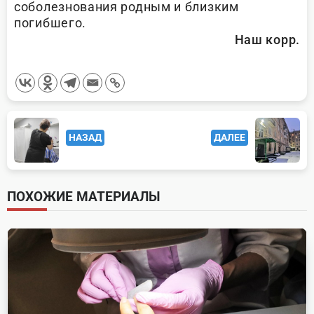
соболезнования родным и близким
погибшего.
Наш корр.
<span
НАЗАД
ДАЛЕЕ
class="nav-
subtitle
screen-
ПОХОЖИЕ МАТЕРИАЛЫ
reader-
text">Page</span>