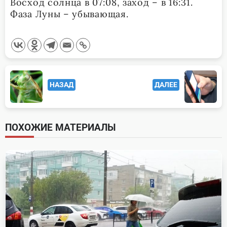
Восход солнца в 07:08, заход – в 16:31.
Фаза Луны – убывающая.
<span
НАЗАД
ДАЛЕЕ
class="nav-
subtitle
screen-
ПОХОЖИЕ МАТЕРИАЛЫ
reader-
text">Page</span>