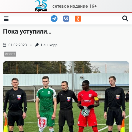
Skip
сетевое издание 16+
to
content
Пока уступили…
01.02.2023
Наш корр.
СПОРТ