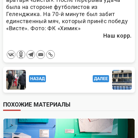
была на стороне футболистов из
Геленджика. На 70-й минуте был забит
единственный мяч, который принёс победу
«Висте». Фото: ФК «Химик»
Наш корр.
<span
НАЗАД
ДАЛЕЕ
class="nav-
subtitle
screen-
ПОХОЖИЕ МАТЕРИАЛЫ
reader-
text">Page</span>