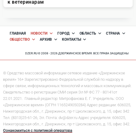
ГЛАВНАЯ
НОВОСТИ
ГОРОД
ОБЛАСТЬ
СТРАНА
ОБЩЕСТВО
АРХИВ
КОНТАКТЫ
DZER.RU © 2008 - 2026 ДЗЕРЖИНСКОЕ ВРЕМЯ. ВСЕ ПРАВА ЗАЩИЩЕНЫ
© Средство массовой информации сетевое издание «Дзержинское
время» 16+ Зарегистрировано Федеральной службой по надзору в
сфере связи, информационных технологий и массовых коммуникаций.
Свидетельство о регистрации СМИ серия Эл № ФС 77 - 80141от
22.01.2021. Главный редактор: Митрофанова Е. Г. Учредитель: ООО
«Дзержинское время» (ОГРН 1165249050284) Адрес редакции: 606025,
Нижегородская обл., г. Дзержинск, пр-т Циолковского, д. 15, офис 342
Тел. (8313)25-61-26, Эл. Почта: dv@dzer.ru Адрес учредителя: 606025,
Нижегородская обл., г. Дзержинск, пр-т Циолковского, д. 15, офис 342.
Ознакомиться с политикой оператора