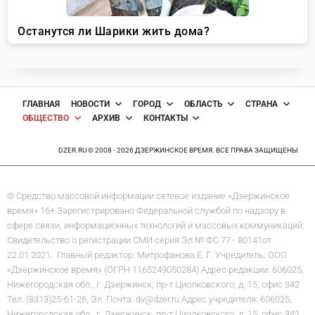
ГЛАВНАЯ
НОВОСТИ
ГОРОД
ОБЛАСТЬ
СТРАНА
ОБЩЕСТВО
АРХИВ
КОНТАКТЫ
DZER.RU © 2008 - 2026 ДЗЕРЖИНСКОЕ ВРЕМЯ. ВСЕ ПРАВА ЗАЩИЩЕНЫ
© Средство массовой информации сетевое издание «Дзержинское
время» 16+ Зарегистрировано Федеральной службой по надзору в
сфере связи, информационных технологий и массовых коммуникаций.
Свидетельство о регистрации СМИ серия Эл № ФС 77 - 80141от
22.01.2021. Главный редактор: Митрофанова Е. Г. Учредитель: ООО
«Дзержинское время» (ОГРН 1165249050284) Адрес редакции: 606025,
Нижегородская обл., г. Дзержинск, пр-т Циолковского, д. 15, офис 342
Тел. (8313)25-61-26, Эл. Почта: dv@dzer.ru Адрес учредителя: 606025,
Нижегородская обл., г. Дзержинск, пр-т Циолковского, д. 15, офис 342.