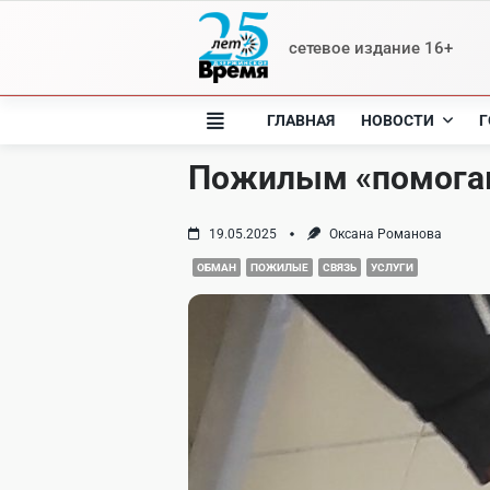
Skip
to
сетевое издание 16+
content
ГЛАВНАЯ
НОВОСТИ
Г
Пожилым «помогаю
19.05.2025
Оксана Романова
ОБМАН
ПОЖИЛЫЕ
СВЯЗЬ
УСЛУГИ