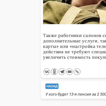
Также работники салонов с
дополнительные услуги, та
карты» или «настройка те
действия не требуют специ
увеличить стоимость покуп
<span
НАЗАД
У кого будет 13-я пенсия за 2 50
class="nav-