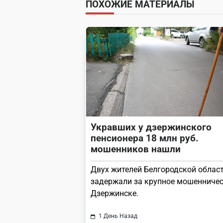
subtitle
ПОХОЖИЕ МАТЕРИАЛЫ
screen-
reader-
text">Page</span>
Укравших у дзержинского
пенсионера 18 млн руб.
мошенников нашли
Двух жителей Белгородской облас
задержали за крупное мошенничес
Дзержинске.
1 День Назад