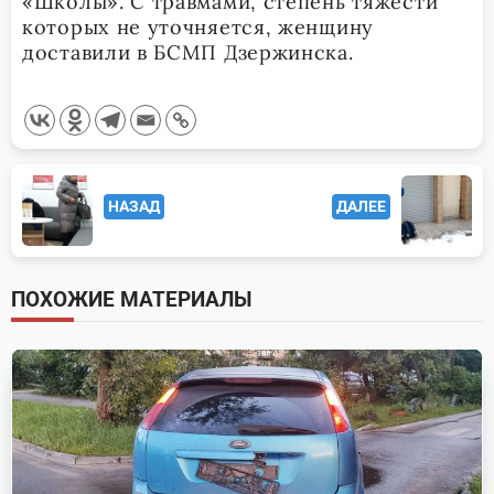
«Школы». С травмами, степень тяжести
которых не уточняется, женщину
доставили в БСМП Дзержинска.
<span
НАЗАД
ДАЛЕЕ
class="nav-
subtitle
screen-
ПОХОЖИЕ МАТЕРИАЛЫ
reader-
text">Page</span>