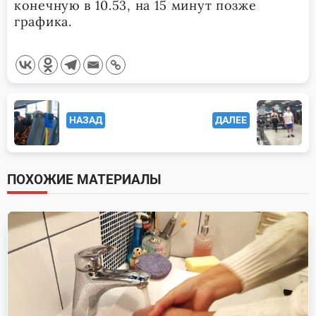
конечную в 10.53, на 15 минут позже
графика.
<span
НАЗАД
ДАЛЕЕ
class="nav-
subtitle
screen-
ПОХОЖИЕ МАТЕРИАЛЫ
reader-
text">Page</span>