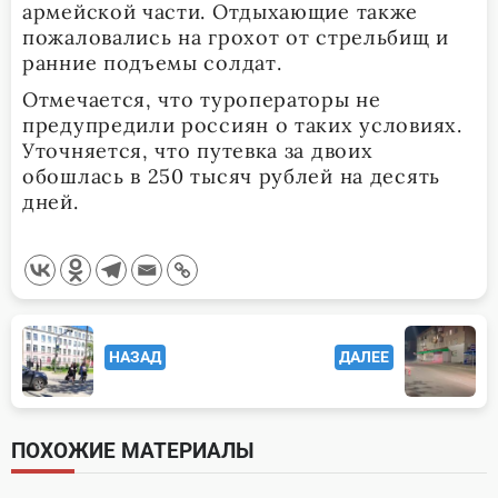
армейской части. Отдыхающие также
пожаловались на грохот от стрельбищ и
ранние подъемы солдат.
Отмечается, что туроператоры не
предупредили россиян о таких условиях.
Уточняется, что путевка за двоих
обошлась в 250 тысяч рублей на десять
дней.
<span
НАЗАД
ДАЛЕЕ
class="nav-
subtitle
screen-
ПОХОЖИЕ МАТЕРИАЛЫ
reader-