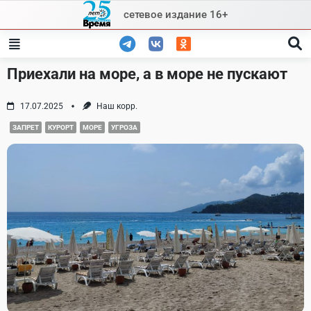
Skip
сетевое издание 16+
to
content
Приехали на море, а в море не пускают
17.07.2025
Наш корр.
ЗАПРЕТ
КУРОРТ
МОРЕ
УГРОЗА