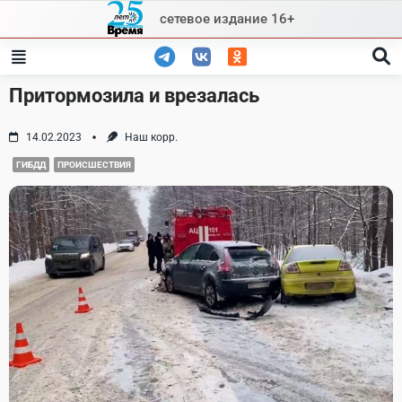
Skip
сетевое издание 16+
to
content
Притормозила и врезалась
14.02.2023
Наш корр.
ГИБДД
ПРОИСШЕСТВИЯ