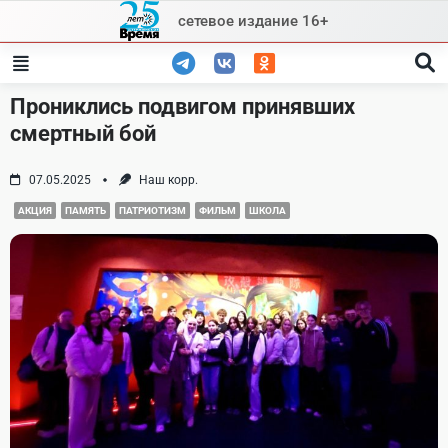
Skip
сетевое издание 16+
to
content
Прониклись подвигом принявших
смертный бой
07.05.2025
Наш корр.
АКЦИЯ
ПАМЯТЬ
ПАТРИОТИЗМ
ФИЛЬМ
ШКОЛА