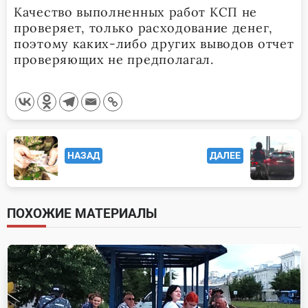
Качество выполненных работ КСП не
проверяет, только расходование денег,
поэтому каких-либо других выводов отчет
проверяющих не предполагал.
<span
НАЗАД
ДАЛЕЕ
class="nav-
subtitle
screen-
ПОХОЖИЕ МАТЕРИАЛЫ
reader-
text">Page</span>