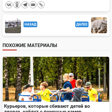
<span
НАЗАД
ДАЛЕЕ
class="nav-
subtitle
screen-
ПОХОЖИЕ МАТЕРИАЛЫ
reader-
text">Page</span>
Курьеров, которые сбивают детей во
дворах, найдут с помощью камер