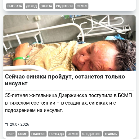
ВЫПЛАТА
ДОХОД
РАБОТА
РОДИТЕЛИ
СЕМЬЯ
Сейчас синяки пройдут, останется только
инсульт
55-летняя жительница Дзержинска поступила в БСМП
в тяжелом состоянии – в ссадинах, синяках и с
подозрением на инсульт.
29.07.2026
SOS!
БСМП
ГЛАВНОЕ
ПОЧТАДВ
СЕМЬЯ
СЛЕДСТВИЕ
ТРАВМЫ