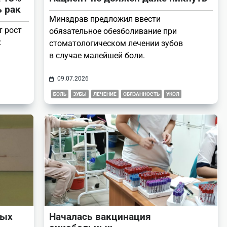
ь рак
Минздрав предложил ввести
т рост
обязательное обезболивание при
х
стоматологическом лечении зубов
в случае малейшей боли.
09.07.2026
БОЛЬ
ЗУБЫ
ЛЕЧЕНИЕ
ОБЯЗАННОСТЬ
УКОЛ
рых
Началась вакцинация