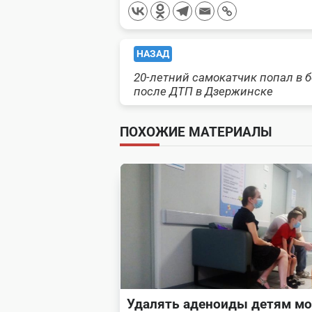
<span
НАЗАД
20-летний самокатчик попал в 
class="nav-
после ДТП в Дзержинске
subtitle
ПОХОЖИЕ МАТЕРИАЛЫ
screen-
reader-
text">Page</span>
Удалять аденоиды детям м