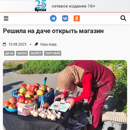
Skip
сетевое издание 16+
to
content
Решила на даче открыть магазин
10.08.2025
Наш корр.
ДАЧА
ЗАКОН
ЗАПРЕТ
ТОРГОВЛЯ