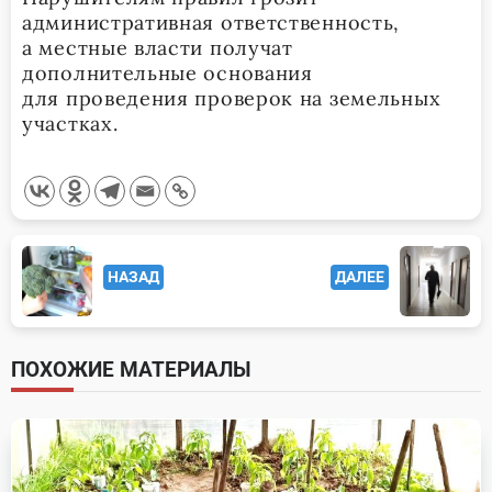
административная ответственность,
а местные власти получат
дополнительные основания
для проведения проверок на земельных
участках.
<span
НАЗАД
ДАЛЕЕ
class="nav-
subtitle
screen-
ПОХОЖИЕ МАТЕРИАЛЫ
reader-
text">Page</span>