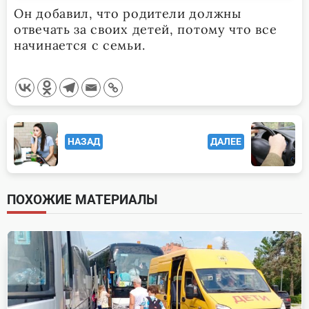
Он добавил, что родители должны
отвечать за своих детей, потому что все
начинается с семьи.
<span
НАЗАД
ДАЛЕЕ
class="nav-
subtitle
screen-
ПОХОЖИЕ МАТЕРИАЛЫ
reader-
text">Page</span>