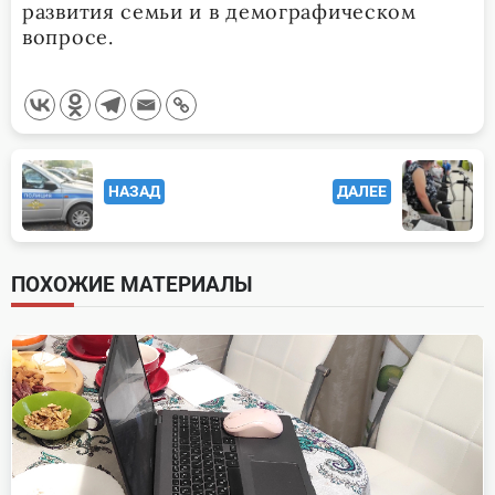
развития семьи и в демографическом
вопросе.
<span
НАЗАД
ДАЛЕЕ
class="nav-
subtitle
screen-
ПОХОЖИЕ МАТЕРИАЛЫ
reader-
text">Page</span>