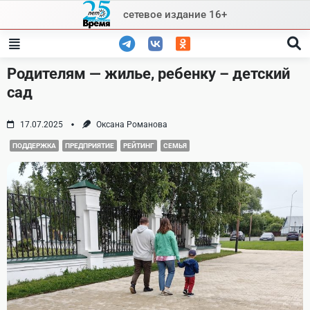
Skip
сетевое издание 16+
to
content
Родителям — жилье, ребенку – детский
сад
17.07.2025
Оксана Романова
ПОДДЕРЖКА
ПРЕДПРИЯТИЕ
РЕЙТИНГ
СЕМЬЯ