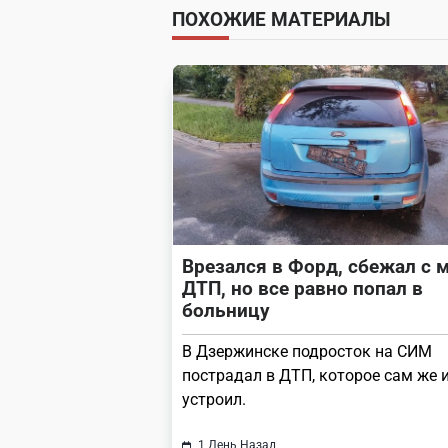
ПОХОЖИЕ МАТЕРИАЛЫ
screen-
reader-
text">Page</span>
Врезался в Форд, сбежал с 
ДТП, но все равно попал в
больницу
В Дзержинске подросток на СИМ
пострадал в ДТП, которое сам же 
устроил.
1 День Назад