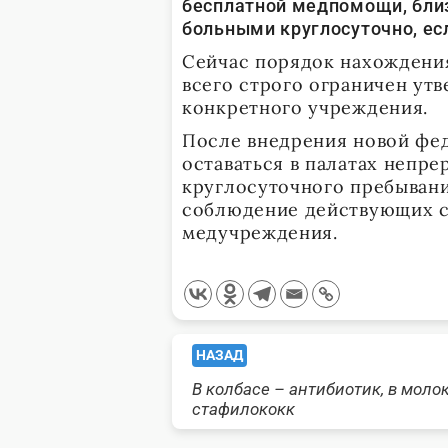
бесплатной медпомощи, близ
больными круглосуточно, ес
Сейчас порядок нахождени
всего строго ограничен у
конкретного учреждения.
После внедрения новой фе
оставаться в палатах непр
круглосуточного пребывани
соблюдение действующих с
медучреждения.
<span
НАЗАД
В колбасе – антибиотик, в моло
class="nav-
стафилококк
subtitle