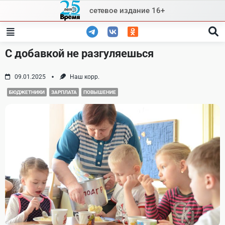
Skip
сетевое издание 16+
to
content
С добавкой не разгуляешься
09.01.2025
Наш корр.
БЮДЖЕТНИКИ
ЗАРПЛАТА
ПОВЫШЕНИЕ