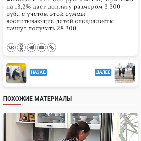
на 13,2% даст доплату размером 3 300
руб., с учетом этой суммы
воспитывающие детей специалисты
начнут получать 28 300.
<span
НАЗАД
ДАЛЕЕ
class="nav-
subtitle
screen-
ПОХОЖИЕ МАТЕРИАЛЫ
reader-
text">Page</span>