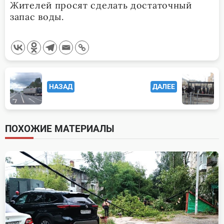
Жителей просят сделать достаточный
запас воды.
<span
НАЗАД
ДАЛЕЕ
class="nav-
subtitle
screen-
ПОХОЖИЕ МАТЕРИАЛЫ
reader-
text">Page</span>