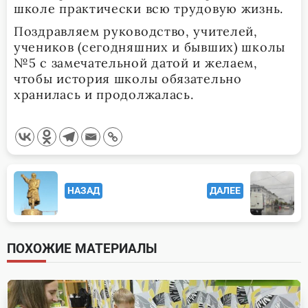
школе практически всю трудовую жизнь.
Поздравляем руководство, учителей,
учеников (сегодняшних и бывших) школы
№5 с замечательной датой и желаем,
чтобы история школы обязательно
хранилась и продолжалась.
<span
НАЗАД
ДАЛЕЕ
class="nav-
subtitle
screen-
ПОХОЖИЕ МАТЕРИАЛЫ
reader-
text">Page</span>