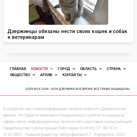
ГЛАВНАЯ
НОВОСТИ
ГОРОД
ОБЛАСТЬ
СТРАНА
ОБЩЕСТВО
АРХИВ
КОНТАКТЫ
DZER.RU © 2008 - 2026 ДЗЕРЖИНСКОЕ ВРЕМЯ. ВСЕ ПРАВА ЗАЩИЩЕНЫ
© Средство массовой информации сетевое издание «Дзержинское
время» 16+ Зарегистрировано Федеральной службой по надзору в
сфере связи, информационных технологий и массовых коммуникаций.
Свидетельство о регистрации СМИ серия Эл № ФС 77 - 80141от
22.01.2021. Главный редактор: Митрофанова Е. Г. Учредитель: ООО