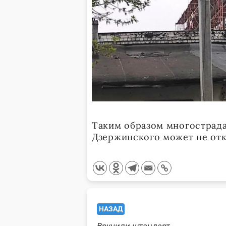
Таким образом многострада
Дзержинского может не отк
<span
НАЗАД
class="nav-