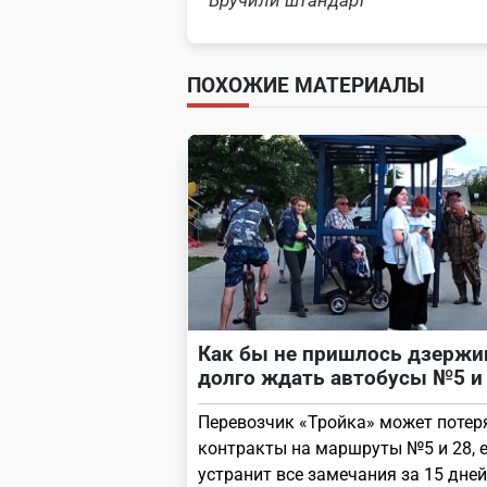
Вручили штандарт
subtitle
screen-
ПОХОЖИЕ МАТЕРИАЛЫ
reader-
text">Page</span>
Как бы не пришлось дзерж
долго ждать автобусы №5 и
Перевозчик «Тройка» может потер
контракты на маршруты №5 и 28, е
устранит все замечания за 15 дней