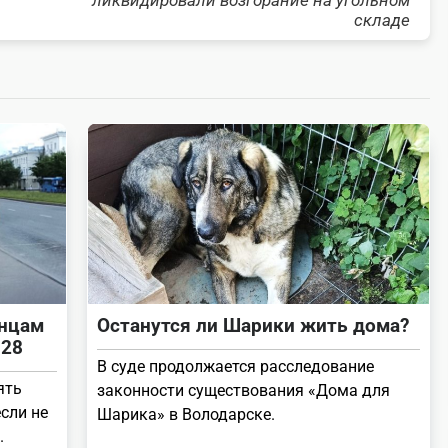
ликвидировали возгорание на угольном
складе
инцам
Останутся ли Шарики жить дома?
 28
В суде продолжается расследование
ять
законности существования «Дома для
сли не
Шарика» в Володарске.
.