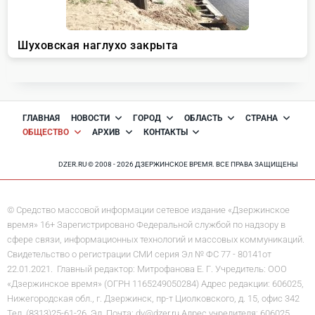
ГЛАВНАЯ
НОВОСТИ
ГОРОД
ОБЛАСТЬ
СТРАНА
ОБЩЕСТВО
АРХИВ
КОНТАКТЫ
DZER.RU © 2008 - 2026 ДЗЕРЖИНСКОЕ ВРЕМЯ. ВСЕ ПРАВА ЗАЩИЩЕНЫ
© Средство массовой информации сетевое издание «Дзержинское
время» 16+ Зарегистрировано Федеральной службой по надзору в
сфере связи, информационных технологий и массовых коммуникаций.
Свидетельство о регистрации СМИ серия Эл № ФС 77 - 80141от
22.01.2021. Главный редактор: Митрофанова Е. Г. Учредитель: ООО
«Дзержинское время» (ОГРН 1165249050284) Адрес редакции: 606025,
Нижегородская обл., г. Дзержинск, пр-т Циолковского, д. 15, офис 342
Тел. (8313)25-61-26, Эл. Почта: dv@dzer.ru Адрес учредителя: 606025,