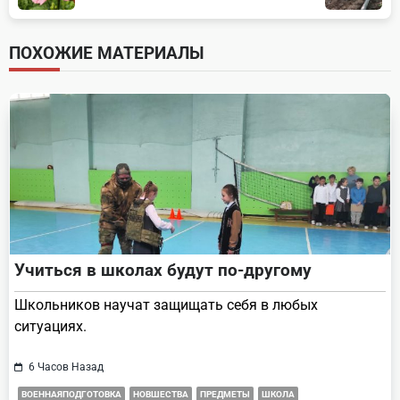
subtitle
screen-
ПОХОЖИЕ МАТЕРИАЛЫ
reader-
text">Page</span>
Учиться в школах будут по-другому
Школьников научат защищать себя в любых
ситуациях.
6 Часов Назад
ВОЕННАЯПОДГОТОВКА
НОВШЕСТВА
ПРЕДМЕТЫ
ШКОЛА