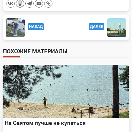
<span
НАЗАД
ДАЛЕЕ
class="nav-
subtitle
screen-
ПОХОЖИЕ МАТЕРИАЛЫ
reader-
text">Page</span>
На Святом лучше не купаться