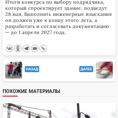
Итоги конкурса по выбору подрядчика,
который спроектирует здание, подведут
28 мая. Выполнить инженерные изыскания
он должен уже к концу этого лета, а
разработать и согласовать документацию
— до 1 апреля 2027 года.
<span
НАЗАД
ДАЛЕЕ
class="nav-
subtitle
screen-
ПОХОЖИЕ МАТЕРИАЛЫ
reader-
text">Page</span>