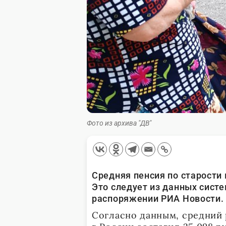
Фото из архива "ДВ"
Средняя пенсия по старости 
Это следует из данных сист
распоряжении РИА Новости.
Согласно данным, средний 