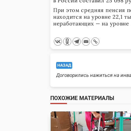
в России составил 25 098 р
При этом средняя пенсия 
находится на уровне 22,1 ты
неработающих — на уровне 
<span
НАЗАД
class="nav-
Договорились нажиться на инв
subtitle
screen-
ПОХОЖИЕ МАТЕРИАЛЫ
reader-
text">Page</span>