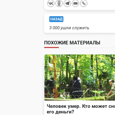
<span
НАЗАД
3 000 ушли служить
class="nav-
subtitle
ПОХОЖИЕ МАТЕРИАЛЫ
screen-
reader-
text">Page</span>
Человек умер. Кто может сн
его деньги?