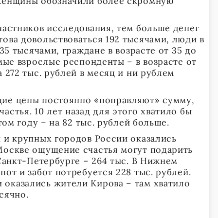
 женщины обозначили более скромную
частников исследования, тем больше денег
това довольствоваться 192 тысячами, люди в
235 тысячами, граждане в возрасте от 35 до
амые взрослые респонденты – в возрасте от
а 272 тыс. рублей в месяц и ни рублем
щие цены постоянно «поправляют» сумму,
астья. 10 лет назад для этого хватило бы
 этом году – на 82 тыс. рублей больше.
ы и крупных городов России оказались
Москве ощущение счастья могут подарить
 Санкт-Петербурге – 264 тыс. В Нижнем
пот и забот потребуется 228 тыс. рублей.
оказались жители Кирова – там хватило
емесячно.