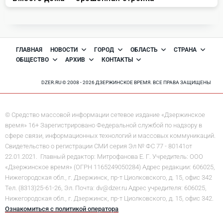
ГЛАВНАЯ
НОВОСТИ
ГОРОД
ОБЛАСТЬ
СТРАНА
ОБЩЕСТВО
АРХИВ
КОНТАКТЫ
DZER.RU © 2008 - 2026 ДЗЕРЖИНСКОЕ ВРЕМЯ. ВСЕ ПРАВА ЗАЩИЩЕНЫ
© Средство массовой информации сетевое издание «Дзержинское
время» 16+ Зарегистрировано Федеральной службой по надзору в
сфере связи, информационных технологий и массовых коммуникаций.
Свидетельство о регистрации СМИ серия Эл № ФС 77 - 80141от
22.01.2021. Главный редактор: Митрофанова Е. Г. Учредитель: ООО
«Дзержинское время» (ОГРН 1165249050284) Адрес редакции: 606025,
Нижегородская обл., г. Дзержинск, пр-т Циолковского, д. 15, офис 342
Тел. (8313)25-61-26, Эл. Почта: dv@dzer.ru Адрес учредителя: 606025,
Нижегородская обл., г. Дзержинск, пр-т Циолковского, д. 15, офис 342.
Ознакомиться с политикой оператора